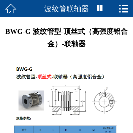



波纹管联轴器
首页

联轴器产品
BWG-G 波纹管型-顶丝式（高强度铝合
走近诚智
金）-联轴器
资料下载
精品案例
在线留言
我们的服务