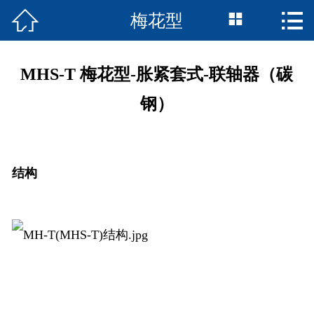



梅花型
首页

联轴器产品
MHS-T 梅花型-胀紧套式-联轴器（碳
走近诚智
钢）
资料下载
精品案例
结构
在线留言
我们的服务