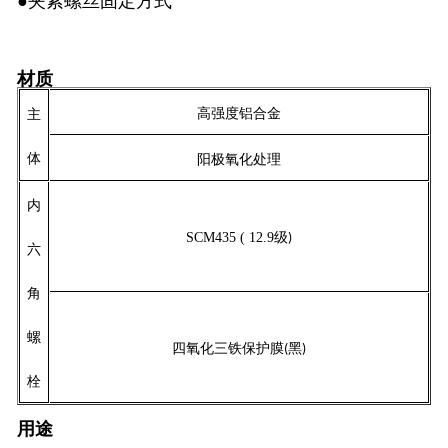
●夹紧螺丝固定方式
材质
高强度铝合金
主
体
阳极氧化处理
内
SCM435 ( 12.9
级
)
六
角
螺
四氧化三铁保护膜
黑
(
)
栓
用途