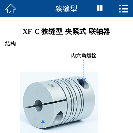



狭缝型
首页

联轴器产品
XF-C 狭缝型-夹紧式-联轴器
走近诚智
结构
资料下载
精品案例
在线留言
我们的服务